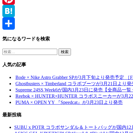
Pinterest
Hatena
共
気になるワードを検索
有
検
索:
人気の記事
Bode × Nike Astro Grabber SPが3月下旬より発売予定 ［FJ98
Ghostbusters × Timberland コラボブーツが3月21日よ
Supreme 24SS Week6が国内3月23日に発売【全商品一覧 
Reebok × HUNTER×HUNTER コラボスニーカーが3月
PUMA × OPEN YY 『Speedcat』が3月23日より発売
最新投稿
SUBU x POTR コラボサンダル＆トートバッグが国内1