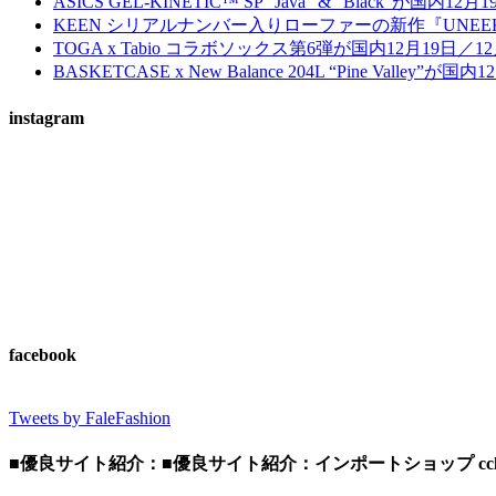
ASICS GEL-KINETIC™ SP “Java” & “Black”が国内12月1
KEEN シリアルナンバー入りローファーの新作『UNEEK L
TOGA x Tabio コラボソックス第6弾が国内12月19日／
BASKETCASE x New Balance 204L “Pine Valley”が
instagram
facebook
Tweets by FaleFashion
■優良サイト紹介：■優良サイト紹介：インポートショップ ccl