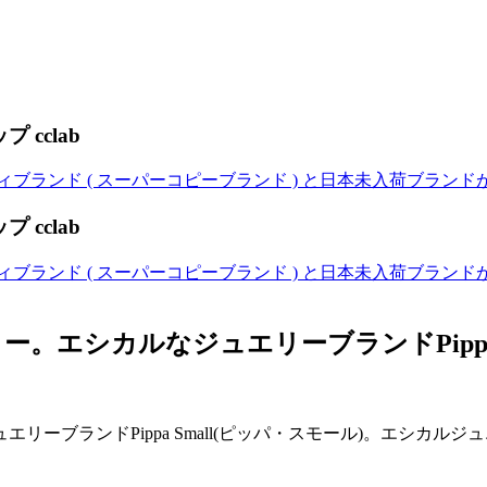
cclab
cclab
エシカルなジュエリーブランドPippa S
ーブランドPippa Small(ピッパ・スモール)。エシカ