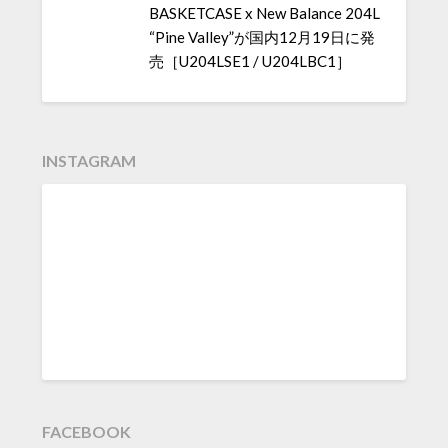
BASKETCASE x New Balance 204L
“Pine Valley”が国内12月19日に発
売［U204LSE1 / U204LBC1］
INSTAGRAM
FACEBOOK