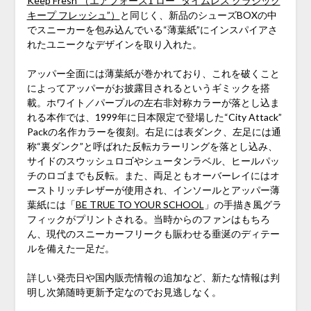
Keep Fresh”（エアフォース1 ロー “タイムレス クラシック
キープ フレッシュ”）
と同じく、新品のシューズBOXの中
でスニーカーを包み込んでいる“薄葉紙”にインスパイアさ
れたユニークなデザインを取り入れた。
アッパー全面には薄葉紙が巻かれており、これを破くこと
によってアッパーがお披露目されるというギミックを搭
載。ホワイト／パープルの左右非対称カラーが落とし込ま
れる本作では、1999年に日本限定で登場した“City Attack”
Packの名作カラーを復刻。右足には表ダンク、左足には通
称“裏ダンク”と呼ばれた反転カラーリングを落とし込み、
サイドのスウッシュロゴやシュータンラベル、ヒールパッ
チのロゴまでも反転。また、両足ともオーバーレイにはオ
ーストリッチレザーが使用され、インソールとアッパー薄
葉紙には「
BE TRUE TO YOUR SCHOOL
」の手描き風グラ
フィックがプリントされる。当時からのファンはもちろ
ん、現代のスニーカーフリークも賑わせる垂涎のディテー
ルを備えた一足だ。
詳しい発売日や国内販売情報の追加など、新たな情報は判
明し次第随時更新予定なのでお見逃しなく。