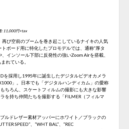
 11,000円+tax
今、再び空前のブームを巻き起こしているナイキの人気
ートボード用に特化したプロモデルでは、通称“厚タ
インソール下部に反発性の強いZoom Airを搭載、
込まれている。
CDを採用し1995年に誕生したデジタルビデオカメラ
X1000」。日本でも「デジタルハンディカム」の愛称
はもちろん、スケートフィルムの撮影にも大きな影響
メラを持ち仲間たちを撮影する「
FILMER
（フィルマ
のタンブルドレザー素材アッパーにホワイト／ブラックの
R SPEED”、“WHT BAL”、“REC