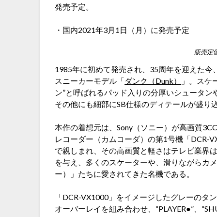
発売予定。
・国内2021年3月1日（月）に発売予定
販売定価:
1985年に初めて発売され、35周年を迎えた
スニーカーモデル「
ダンク（Dunk）
」。スケ
ン”と呼ばれるパッド入りの分厚いシュータンや、
その他にも細部にSB仕様のディテールが盛り
本作の着想元は、Sony（ソニー）が高画質3C
レコーダー（カムコーダ）の第1号機「DCR-V
で親しまれ、その高画質と軽さはテレビ業界
を与え、多くのスケーターや、滑りながらカ
ー）」たちに愛されてきた名機である。
「DCR-VX1000」をイメージしたグレー
オーバーレイを組み合わせ、“PLAYER●”、“SHUTTE