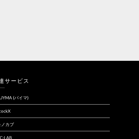
連サービス
UYMA (バイマ)
tockX
モノカブ
C-LAB