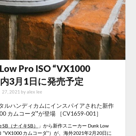
ow Pro ISO “VX1000
”が国内3月1日に発売予定
 27, 2021
by
alex lee
デジタルハンディカムにインスパイアされた新作
000 カムコーダ”が登場 ［CV1659-001］
ke SB（ナイキSB）
」から新作スニーカー Dunk Low
ロー プロ “VX1000 カムコーダ”）が、海外2021年2月20日に