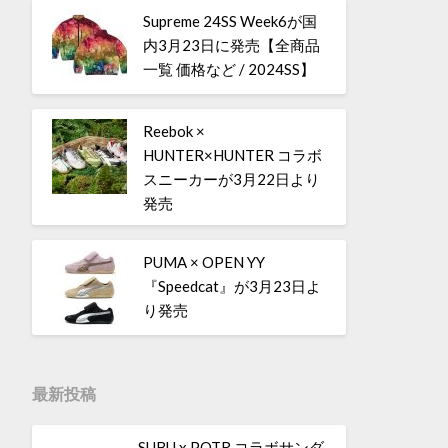
Supreme 24SS Week6が国
内3月23日に発売【全商品
一覧 価格など / 2024SS】
Reebok ×
HUNTER×HUNTER コラボ
スニーカーが3月22日より
発売
PUMA × OPEN YY
『Speedcat』が3月23日よ
り発売
最新投稿
SUBU x POTR コラボサンダ