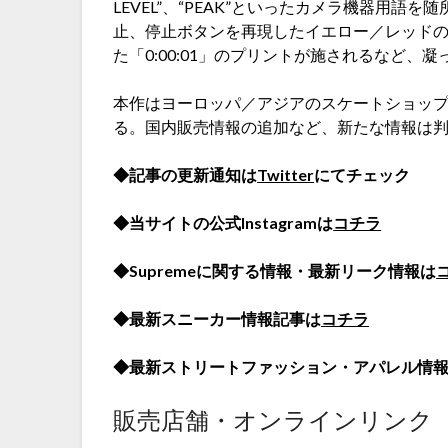
LEVEL”、“PEAK”といったカメラ機器用
止、停止ボタンを再現したイエロー／レッド
た「0:00:01」のプリントが施されるなど、
本作はヨーロッパ／アジアのスケートショップに
る。国内販売情報の追加など、新たな情報は
◆記事の更新通知は
Twitter
にてチェック
◆当サイトの公式Instagramは
コチラ
◆Supremeに関する情報・最新リーク情報は
◆最新スニーカー情報記事は
コチラ
◆最新ストリートファッション・アパレル情
販売店舗・オンラインリンク