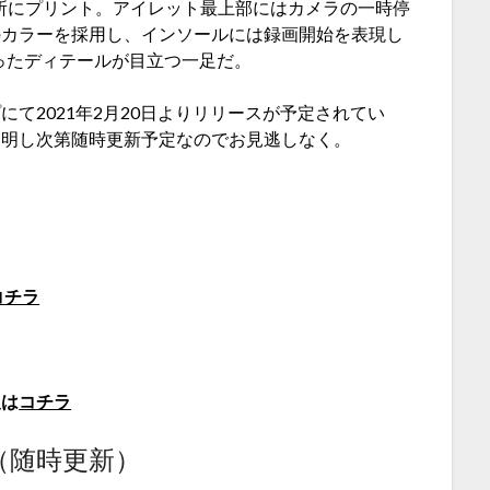
語を随所にプリント。アイレット最上部にはカメラの一時停
のカラーを採用し、インソールには録画開始を表現し
凝ったディテールが目立つ一足だ。
て2021年2月20日よりリリースが予定されてい
判明し次第随時更新予定なのでお見逃しなく。
コチラ
報は
コチラ
（随時更新）