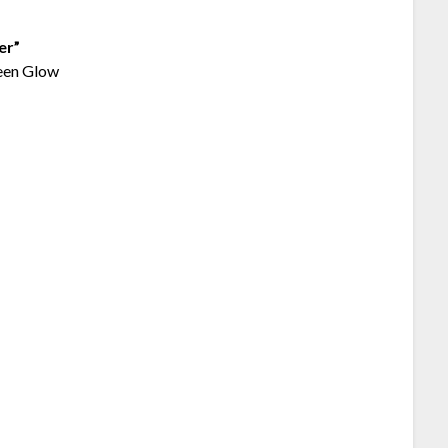
er”
een Glow