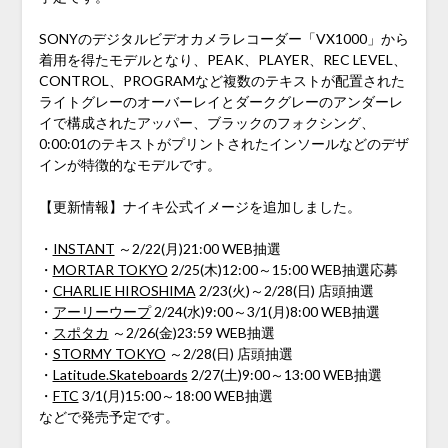
SONYのデジタルビデオカメラレコーダー「VX1000」から
着用を得たモデルとなり、PEAK、PLAYER、REC LEVEL、
CONTROL、PROGRAMなど複数のテキストが配置された
ライトグレーのオーバーレイとダークグレーのアンダーレ
イで構成されたアッパー、ブラックのフォクシング、
0:00:01のテキストがプリントされたインソールなどのデザ
インが特徴的なモデルです。
【更新情報】ナイキ公式イメージを追加しました。
・
INSTANT
～2/22(月)21:00 WEB抽選
・
MORTAR TOKYO
2/25(木)12:00～15:00 WEB抽選応募
・
CHARLIE HIROSHIMA
2/23(火)～2/28(日) 店頭抽選
・
アーリーウープ
2/24(水)9:00～3/1(月)8:00 WEB抽選
・
スポタカ
～2/26(金)23:59 WEB抽選
・
STORMY TOKYO
～2/28(日) 店頭抽選
・
Latitude.Skateboards
2/27(土)9:00～13:00 WEB抽選
・
FTC
3/1(月)15:00～18:00 WEB抽選
などで発売予定です。