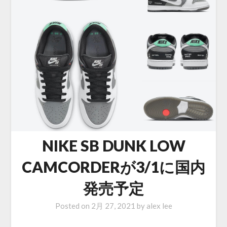
NIKE SB DUNK LOW
CAMCORDERが3/1に国内
発売予定
Posted on
2月 27, 2021
by
alex lee