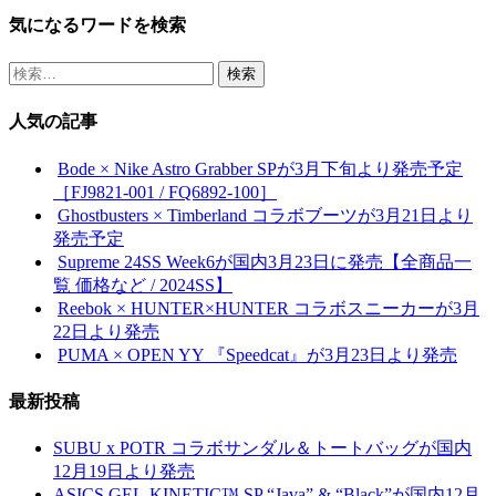
共
気になるワードを検索
有
検
索:
人気の記事
Bode × Nike Astro Grabber SPが3月下旬より発売予定
［FJ9821-001 / FQ6892-100］
Ghostbusters × Timberland コラボブーツが3月21日より
発売予定
Supreme 24SS Week6が国内3月23日に発売【全商品一
覧 価格など / 2024SS】
Reebok × HUNTER×HUNTER コラボスニーカーが3月
22日より発売
PUMA × OPEN YY 『Speedcat』が3月23日より発売
最新投稿
SUBU x POTR コラボサンダル＆トートバッグが国内
12月19日より発売
ASICS GEL-KINETIC™ SP “Java” & “Black”が国内12月