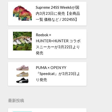
Supreme 24SS Week6が国
内3月23日に発売【全商品
一覧 価格など / 2024SS】
Reebok ×
HUNTER×HUNTER コラボ
スニーカーが3月22日より
発売
PUMA × OPEN YY
『Speedcat』が3月23日よ
り発売
最新投稿