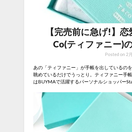
【完売前に急げ!】恋愛運
Co(ティファニー)
Posted on
2月
あの「ティファニー」が手帳を出しているのを
眺めているだけでうっとり。ティファニー手帳
はBUYMAで活躍するパーソナルショッパーSt