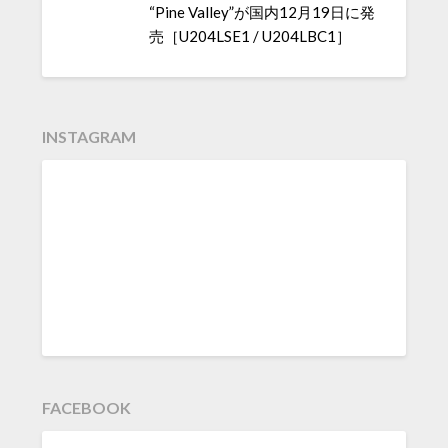
“Pine Valley”が国内12月19日に発
売［U204LSE1 / U204LBC1］
INSTAGRAM
FACEBOOK