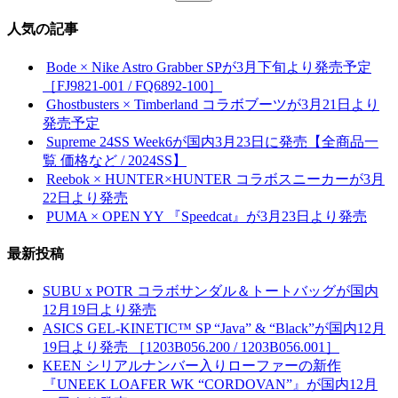
索:
人気の記事
Bode × Nike Astro Grabber SPが3月下旬より発売予定
［FJ9821-001 / FQ6892-100］
Ghostbusters × Timberland コラボブーツが3月21日より
発売予定
Supreme 24SS Week6が国内3月23日に発売【全商品一
覧 価格など / 2024SS】
Reebok × HUNTER×HUNTER コラボスニーカーが3月
22日より発売
PUMA × OPEN YY 『Speedcat』が3月23日より発売
最新投稿
SUBU x POTR コラボサンダル＆トートバッグが国内
12月19日より発売
ASICS GEL-KINETIC™ SP “Java” & “Black”が国内12月
19日より発売 ［1203B056.200 / 1203B056.001］
KEEN シリアルナンバー入りローファーの新作
『UNEEK LOAFER WK “CORDOVAN”』が国内12月