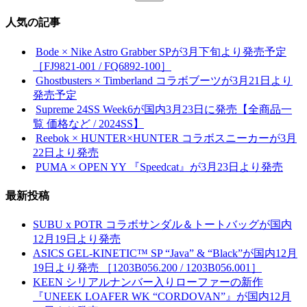
索:
人気の記事
Bode × Nike Astro Grabber SPが3月下旬より発売予定
［FJ9821-001 / FQ6892-100］
Ghostbusters × Timberland コラボブーツが3月21日より
発売予定
Supreme 24SS Week6が国内3月23日に発売【全商品一
覧 価格など / 2024SS】
Reebok × HUNTER×HUNTER コラボスニーカーが3月
22日より発売
PUMA × OPEN YY 『Speedcat』が3月23日より発売
最新投稿
SUBU x POTR コラボサンダル＆トートバッグが国内
12月19日より発売
ASICS GEL-KINETIC™ SP “Java” & “Black”が国内12月
19日より発売 ［1203B056.200 / 1203B056.001］
KEEN シリアルナンバー入りローファーの新作
『UNEEK LOAFER WK “CORDOVAN”』が国内12月