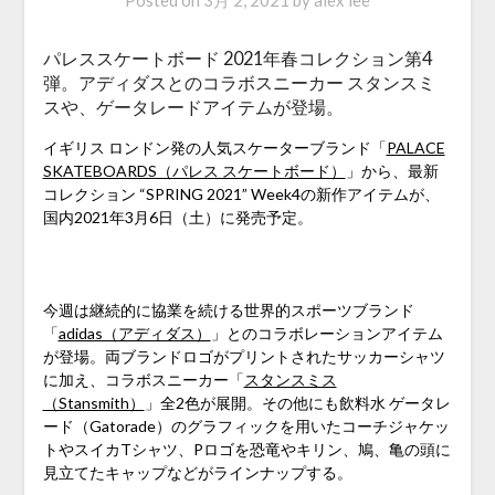
Posted on
3月 2, 2021
by
alex lee
パレススケートボード 2021年春コレクション第4
弾。アディダスとのコラボスニーカー スタンスミ
スや、ゲータレードアイテムが登場。
イギリス ロンドン発の人気スケーターブランド「
PALACE
SKATEBOARDS（パレス スケートボード）
」から、最新
コレクション “SPRING 2021” Week4の新作アイテムが、
国内2021年3月6日（土）に発売予定。
今週は継続的に協業を続ける世界的スポーツブランド
「
adidas（アディダス）
」とのコラボレーションアイテム
が登場。両ブランドロゴがプリントされたサッカーシャツ
に加え、コラボスニーカー「
スタンスミス
（Stansmith）
」全2色が展開。その他にも飲料水 ゲータレ
ード（Gatorade）のグラフィックを用いたコーチジャケッ
トやスイカTシャツ、Pロゴを恐竜やキリン、鳩、亀の頭に
見立てたキャップなどがラインナップする。