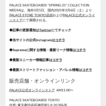
PALACE SKATEBOARDS “SPRING 21” COLLECTION
WEEK4は、海外3月5日、国内2021年3月6日（土）より
PALACE STORE TOKYO店頭
および
PALACE公式オンライ
ンストア
にて展開される。
◆記事の更新通知は
Twitter
にてチェック
◆当サイトの公式Instagramは
コチラ
◆Supremeに関する情報・最新リーク情報は
コチラ
◆最新スニーカー情報記事は
コチラ
◆最新ストリートファッション・アパレル情報は
コチラ
販売店舗・オンラインリンク
PALACE公式オンラインストア
AM11:00〜
PALACE SKATEBOARDS TOKYO
住所: 東京都渋谷区神宮前5-9-20 2F&3F