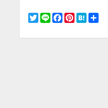
Twitter
Line
Facebook
Pinterest
Hatena
共
有