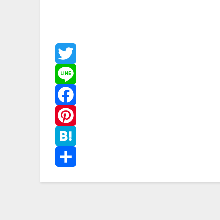
Twitter
Line
Facebook
Pinterest
Hatena
共
有