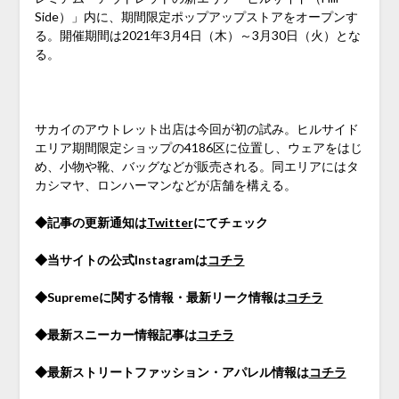
Side）」内に、期間限定ポップアップストアをオープンす
る。開催期間は2021年3月4日（木）～3月30日（火）とな
る。
サカイのアウトレット出店は今回が初の試み。ヒルサイド
エリア期間限定ショップの4186区に位置し、ウェアをはじ
め、小物や靴、バッグなどが販売される。同エリアにはタ
カシマヤ、ロンハーマンなどが店舗を構える。
◆記事の更新通知は
Twitter
にてチェック
◆当サイトの公式Instagramは
コチラ
◆Supremeに関する情報・最新リーク情報は
コチラ
◆最新スニーカー情報記事は
コチラ
◆最新ストリートファッション・アパレル情報は
コチラ