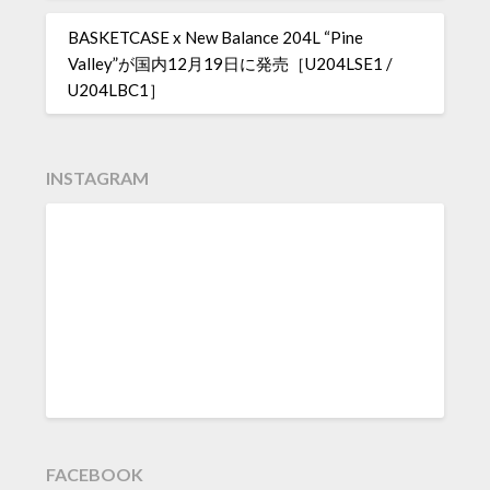
BASKETCASE x New Balance 204L “Pine
Valley”が国内12月19日に発売［U204LSE1 /
U204LBC1］
INSTAGRAM
FACEBOOK