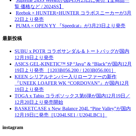
Supreme 24SS Week6が国内3月23日に発売【全商品一
覧 価格など / 2024SS】
Reebok × HUNTER×HUNTER コラボスニーカーが3月
22日より発売
PUMA × OPEN YY 『Speedcat』が3月23日より発売
最新投稿
SUBU x POTR コラボサンダル＆トートバッグが国内
12月19日より発売
ASICS GEL-KINETIC™ SP “Java” & “Black”が国内12月
19日より発売 ［1203B056.200 / 1203B056.001］
KEEN シリアルナンバー入りローファーの新作
『UNEEK LOAFER WK “CORDOVAN”』が国内12月
19日より発売
TOGA x Tabio コラボソックス第6弾が国内12月19日／
12月20日より発売開始
BASKETCASE x New Balance 204L “Pine Valley”が国内
12月19日に発売［U204LSE1 / U204LBC1］
instagram