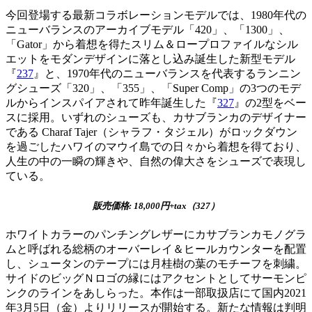
今回登場する最新コラボレーションモデルでは、1980年代の
ニューバランスのアーカイブモデル「420」、「1300」、
「Gator」から着想を得たスリム＆ロープロファイルなシル
エットをモダンデザインに落とし込み誕生した新型モデル
『
237
』と、1970年代のニューバランスを代表するランニン
グシューズ「320」、「355」、「Super Comp」の3つのモデ
ルからインスパイアされて昨年誕生した『
327
』の2型をベー
スに採用。いずれのシューズも、カサブランカのデザイナー
である Charaf Tajer（シャラフ・タジェル）がロックダウン
を過ごしたハワイのマウイ島での日々から着想を得ており、
人生の中の一瞬の輝きや、自然の偉大さをシューズで表現し
ている。
販売価格: 18,000円+tax（327）
ホワイトカラーのパンチングレザーにカサブランカモノグラ
ムと呼ばれる総柄のオーバーレイ＆ヒールカウンターを配置
し、シュータンのテープには月桂樹の葉のモチーフを刺繍。
サイドのビッグＮロゴの縁にはアクセントとしてサーモンピ
ンクのラインをあしらった。本作は一部取扱店にて国内2021
年3月5日（金）よりリリースが開始する。新たな情報は判明