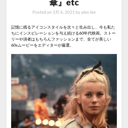
傘』etc
Posted on
3月 6, 2021
by
alex lee
記憶に残るアイコンスタイルを次々と生み出し、今も私た
ちにインスピレーションを与え続ける60年代映画。ストー
リーや演者はもちろんファッションまで、全てが美しい
60sムービーをエディターが厳選。