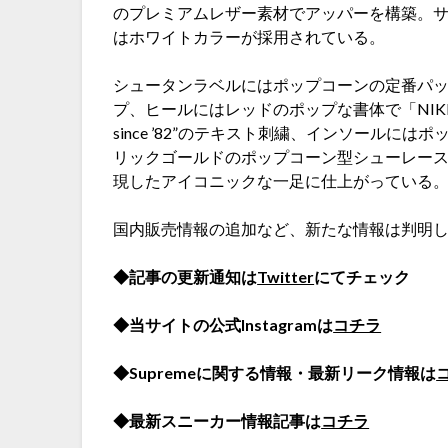
のプレミアムレザー素材でアッパーを構築。
はホワイトカラーが採用されている。
シュータンラベルにはポップコーンの定番パ
プ、ヒールにはレッドのポップな書体で「NIKE
since ’82”のテキスト刺繍、インソール
リックゴールドのポップコーン型シューレー
現したアイコニックな一足に仕上がっている
国内販売情報の追加など、新たな情報は判明
◆記事の更新通知は
Twitter
にてチェック
◆当サイトの公式Instagramは
コチラ
◆Supremeに関する情報・最新リーク情報は
◆最新スニーカー情報記事は
コチラ