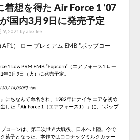
を得た Air Force 1 ’07
orn”が国内3月9日に発売予定
 9, 2021
by
alex lee
F1） ロー プレミアム EMB “ポップコー
e 1 Low PRM EMB “Popcorn”（エアフォース1 ロー
021年3月9日（火）に発売予定。
30 / 14,000円+tax
にちなんで命名され、1982年にナイキ エアを初め
誕生した「
Air Force 1（エアフォース1）
」に、“ポップ
。
ップコーンは、第二次世界大戦後、日本へ上陸。今で
ック菓子となった。本作ではココナッツミルクカラー