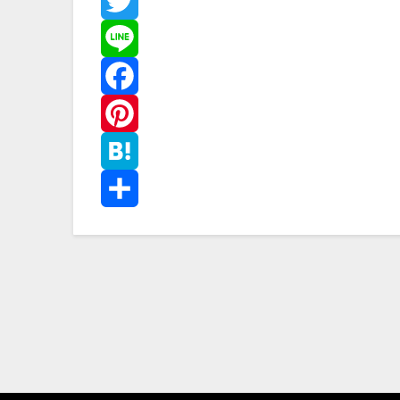
Twitter
Line
Facebook
Pinterest
Hatena
共
有