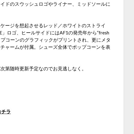
サイドのスウッシュロゴやライナー、ミッドソールに
ッケージを想起させるレッド／ホワイトのストライ
」ロゴ、ヒールサイドにはAF1の発売年から“fresh
にはポップコーンのグラフィックがプリントされ、更にメタ
スチャームが付属。シューズ全体でポップコーンを表
。
し次第随時更新予定なのでお見逃しなく。
コチラ