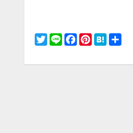
Twitter
Line
Facebook
Pinterest
Hatena
共
有