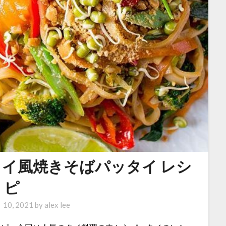
タイ風焼きそばパッタイ レシ
ピ
 10, 2021
by
alex lee