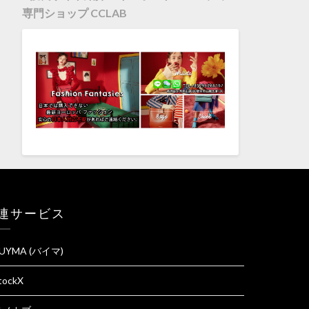
専門ショップ CCLAB
連サービス
UYMA (バイマ)
tockX