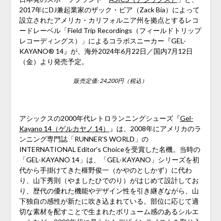
2017年にDJ兼起業家のザック・ビア（Zack Bia）によって
設立されたアメリカ・カリフォルニア州を拠点とするレコ
ードレーベル「Field Trip Recordings（フィールドトリップ
レコーディングス）」によるコラボスニーカー『GEL-
KAYANO® 14』が、海外2024年6月22日／国内7月12日
（金）より発売予定。
販売定価: 24,200円（税込）
アシックスの2000年代レトロランニングシューズ『
Gel-
Kayano 14（ゲルカヤノ 14）
』は、2008年にアメリカのラ
ンニング専門誌「RUNNER’S WORLD」の
INTERNATIONAL Editor’s Choiceを受賞した名機。当時の
「GEL-KAYANO 14」は、「GEL-KAYANO」シリーズを初
代から手掛けてきた榧野俊一（かやのとしかず）に代わ
り、山下秀則（やましたひでのり）がはじめて設計してお
り、歴代の優れた機能やデザイン性を引き継ぎながら、山
下独自の感性が新たに吹き込まれている。部位に応じて適
切な素材を配すことで生まれたボリューム感のあるシルエ