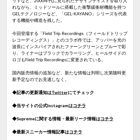
ットなど、2000年代に見られたデザインテイストを取り入
れながら、ミッドソールに搭載した衝撃緩衝材機能を持つ
GELテクノロジーなど、「GEL-KAYANO」シリーズを代表
する機能や構造を残した。
今回登場する「Field Trip Recordings（フィールドトリップ
レコーディングス）」とのコラボ作では、アッパーを光の
波長にインスパイアされたファーングリーンとブルーで彩
り、ライナーはブラックでカラーリング。ヒールサイドの
ロゴもField Trip Recordingsに変更されている。
国内販売情報の追加など、新たな情報は判明し次第随時更
新予定なのでお見逃しなく。
◆記事の更新通知は
Twitter
にてチェック
◆当サイトの公式Instagramは
コチラ
◆Supremeに関する情報・最新リーク情報は
コチラ
◆最新スニーカー情報記事は
コチラ