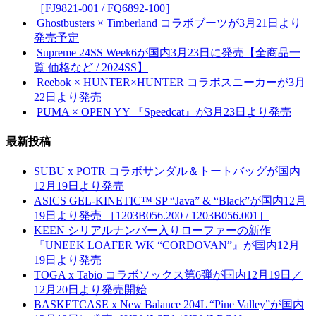
［FJ9821-001 / FQ6892-100］
Ghostbusters × Timberland コラボブーツが3月21日より
発売予定
Supreme 24SS Week6が国内3月23日に発売【全商品一
覧 価格など / 2024SS】
Reebok × HUNTER×HUNTER コラボスニーカーが3月
22日より発売
PUMA × OPEN YY 『Speedcat』が3月23日より発売
最新投稿
SUBU x POTR コラボサンダル＆トートバッグが国内
12月19日より発売
ASICS GEL-KINETIC™ SP “Java” & “Black”が国内12月
19日より発売 ［1203B056.200 / 1203B056.001］
KEEN シリアルナンバー入りローファーの新作
『UNEEK LOAFER WK “CORDOVAN”』が国内12月
19日より発売
TOGA x Tabio コラボソックス第6弾が国内12月19日／
12月20日より発売開始
BASKETCASE x New Balance 204L “Pine Valley”が国内