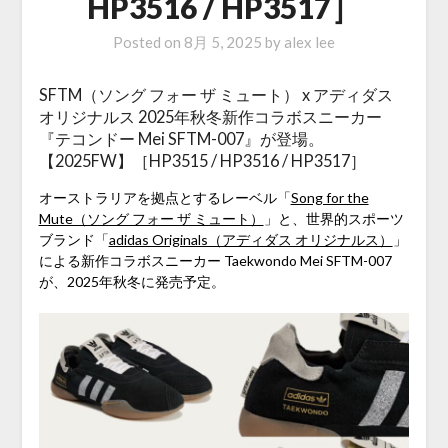
HP3516 / HP3517］
Posted on
8月 5, 2025
by
alex lee
SFTM（ソング フォー ザ ミュート） x アディダス
オリジナルス 2025年秋冬新作コラボスニーカー
『テコンドー Mei SFTM-007』が登場。
【2025FW】［HP3515 / HP3516 / HP3517］
オーストラリアを拠点とするレーベル「
Song for the
Mute（ソング フォー ザ ミュート）
」と、世界的スポーツ
ブランド「
adidas Originals（アディダス オリジナルス）
」
による新作コラボスニーカー Taekwondo Mei SFTM-007
が、2025年秋冬に発売予定。