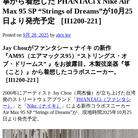
箏から着想した PHANTACi x Nike Air
Max 95 SP “Strings of Dreams”が10月25
日より発売予定 ［II1200-221］
Posted on
9月 28, 2025
by
alex lee
Jay Chouがファンタシー x ナイキ の新作
『AM95（エアマックス95）“ストリングス・オ
ブ・ドリームス” 』をお披露目。木製弦楽器『箏
（こと）』から着想したコラボスニーカー。
［II1200-221］
2006年にアーティスト Jay Chou（周杰倫）が立ち上げた台湾
発のストリートウェアブランド「
PHANTACi（ファンタシ
ー）
」と「
Nike（ナイキ）
」による新作コラボスニーカー
Air Max 95 SP “Strings of Dreams”が、現地時間2025年10月25
日より発売予定。