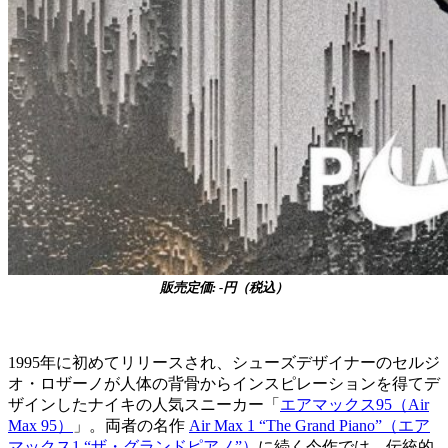
販売定価: -円（税込）
1995年に初めてリリースされ、シューズデザイナーのセルジ
オ・ロザーノが人体の背骨からインスピレーションを得てデ
ザインしたナイキの人気スニーカー「
エアマックス95（Air
Max 95）
」。両者の名作
Air Max 1 “The Grand Piano”（エア
マックス1 “ザ・グランドピアノ”）
に続く今作では、伝統的