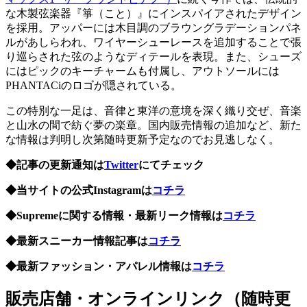
な木製弦楽器『箏（こと）』にインスパイアされたデザイン
を採用。アッパーには木目調のブラウングラデーションパネ
ルがあしらわれ、ワイヤーシューレースを追加することで張
り巡らされた弦のようなディテールを表現。また、シューズ
にはピックのキーチャームも付属し、アウトソールには
PHANTACiのロゴが隠されている。
この特別な一足は、音律と東洋の意境を深く織り交ぜ、音楽
と山水の間で紡ぐ夢の楽章。国内販売情報の追加など、新た
な情報は判明し次第随時更新予定なのでお見逃しなく。
◆記事の更新通知は
Twitter
にてチェック
◆当サイトの公式Instagramは
コチラ
◆Supremeに関する情報・最新リーク情報は
コチラ
◆最新スニーカー情報記事は
コチラ
◆最新ファッション・アパレル情報は
コチラ
販売店舗・オンラインリンク（随時更