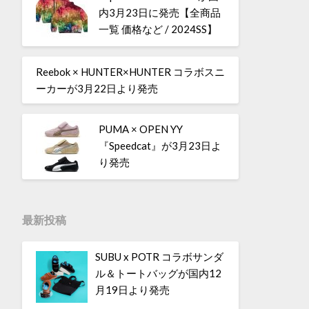
内3月23日に発売【全商品
一覧 価格など / 2024SS】
Reebok × HUNTER×HUNTER コラボスニ
ーカーが3月22日より発売
PUMA × OPEN YY
『Speedcat』が3月23日よ
り発売
最新投稿
SUBU x POTR コラボサンダ
ル＆トートバッグが国内12
月19日より発売