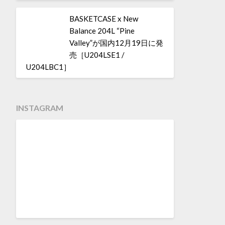
BASKETCASE x New
Balance 204L “Pine
Valley”が国内12月19日に発
売［U204LSE1 /
U204LBC1］
INSTAGRAM