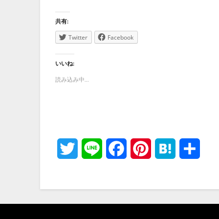
共有:
Twitter
Facebook
いいね:
読み込み中...
Twitter
Line
Facebook
Pinterest
Hatena
共
有