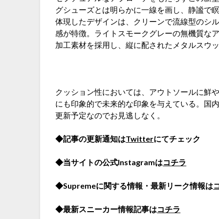
グシューズとは明らかに一線を画し、静謐で
体現したデザインは、クリーンで流線型のシ
感が特徴。ライトスモークグレーの無機質な
加工素材を採用し、縦に配されたメタルスウッ
クッション性においては、アウトソールに鮮
にも印象的で未来的な印象を与えている。国
更新予定なのでお見逃しなく。
◆記事の更新通知は
Twitter
にてチェック
◆当サイトの公式Instagramは
コチラ
◆Supremeに関する情報・最新リーク情報は
◆最新スニーカー情報記事は
コチラ