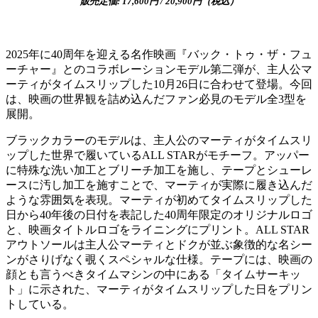
販売定価: 17,600円 / 20,900円（税込）
2025年に40周年を迎える名作映画『バック・トゥ・ザ・フュ
ーチャー』とのコラボレーションモデル第二弾が、主人公マ
ーティがタイムスリップした10月26日に合わせて登場。今回
は、映画の世界観を詰め込んだファン必見のモデル全3型を
展開。
ブラックカラーのモデルは、主人公のマーティがタイムスリ
ップした世界で履いているALL STARがモチーフ。アッパー
に特殊な洗い加工とブリーチ加工を施し、テープとシューレ
ースに汚し加工を施すことで、マーティが実際に履き込んだ
ような雰囲気を表現。マーティが初めてタイムスリップした
日から40年後の日付を表記した40周年限定のオリジナルロゴ
と、映画タイトルロゴをライニングにプリント。ALL STAR
アウトソールは主人公マーティとドクが並ぶ象徴的な名シー
ンがさりげなく覗くスペシャルな仕様。テープには、映画の
顔とも言うべきタイムマシンの中にある「タイムサーキッ
ト」に示された、マーティがタイムスリップした日をプリン
トしている。