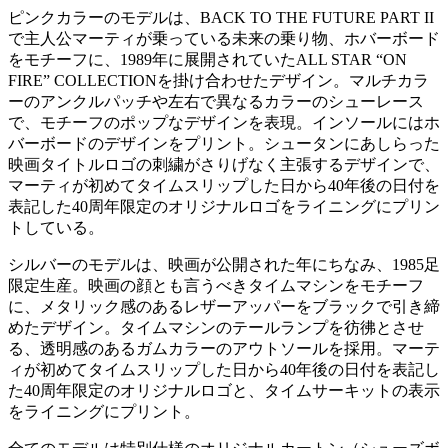
ピンクカラーのモデルは、BACK TO THE FUTURE PART II
で主人公マーティが乗っている未来の乗り物、ホバーボード
をモチーフに、1989年に展開されていたALL STAR “ON
FIRE” COLLECTIONを掛け合わせたデザイン。マルチカラ
ーのアンクルパッチや左右で異なるカラーのシューレース
で、モチーフのポップなデザインを表現。インソールにはホ
バーボードのデザインをプリント。シュータンにあしらった
映画タイトルロゴの刺繍がさりげなく主張するデザインで、
マーティが初めてタイムスリップした日から40年後の日付を
表記した40周年限定のオリジナルロゴをライニングにプリン
トしている。
シルバーのモデルは、映画が公開された年にちなみ、1985足
限定生産。映画の顔とも言うべきタイムマシンをモチーフ
に、メタリック感のあるレザーアッパーをブラックで引き締
めたデザイン。タイムマシンのテールランプを彷彿とさせ
る、透明感のあるガムカラーのアウトソールを採用。マーテ
ィが初めてタイムスリップした日から40年後の日付を表記し
た40周年限定のオリジナルロゴと、タイムサーキットの表示
をライニングにプリント。