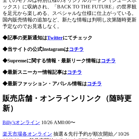
全てのモデルは特別仕様のオリジナルカートン（シューズボ
ックス）に収納され、「BACK TO THE FUTURE」の世界観
を足元から楽しめる、スペシャルな仕様に仕上がっている。
国内販売情報の追加など、新たな情報は判明し次第随時更新
予定なのでお見逃しなく。
◆記事の更新通知は
Twitter
にてチェック
◆当サイトの公式Instagramは
コチラ
◆Supremeに関する情報・最新リーク情報は
コチラ
◆最新スニーカー情報記事は
コチラ
◆最新ファッション・アパレル情報は
コチラ
販売店舗・オンラインリンク（随時更
新）
Billy’sオンライン
10/26 AM0:00〜
楽天市場各オンライン
抽選＆先行予約が順次開始／10/26