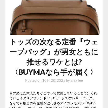
トッズの次なる定番『ウェ
ーブバッグ』が男女ともに
推せるワケとは?
〈BUYMAなら手が届く〉
Posted on
10月 20, 2025
by
alex lee
目の肥えた大人たちがこぞって愛用していることで知られ
ているイタリアブランドTOD’S(トッズ)のレザーバッグ。
なかでも独自の存在感を漂わせるアイコンモデル『WAVE