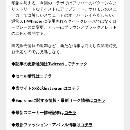
印象を与える。今回のコラボではアッパーのパターンをよ
りストリートなテイストにアップデート。サロモンのスニ
ーカーでは珍しいスウェードのオーバーレイをあしらい、
通常 XT-Whisper に使用されるクイックレースではなくロ
ープレースに変更。カラーはブラウン／ブラックとレッド
の二色が展開する。
国内販売情報の追加など、新たな情報は判明し次第随時更
新予定なのでお見逃しなく。
◆記事の更新通知は
Twitter
にてチェック
◆セール情報は
コチラ
◆当サイトの公式Instagramは
コチラ
◆Supremeに関する情報・最新リーク情報は
コチラ
◆最新スニーカー情報記事は
コチラ
◆最新ファッション・アパレル情報は
コチラ