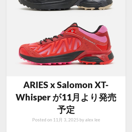
ARIES x Salomon XT-
Whisper が11月より発売
予定
Posted on
11月 3, 2025
by
alex lee