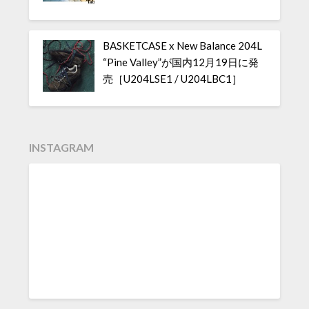
BASKETCASE x New Balance 204L
“Pine Valley”が国内12月19日に発
売［U204LSE1 / U204LBC1］
INSTAGRAM