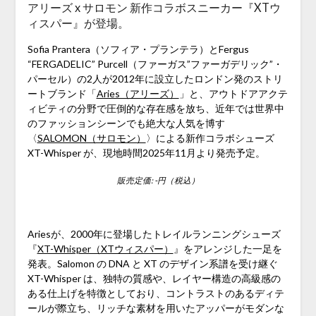
アリーズ x サロモン 新作コラボスニーカー『XTウ
ィスパー』が登場。
Sofia Prantera（ソフィア・プランテラ）とFergus
“FERGADELIC” Purcell（ファーガス”ファーガデリック”・
パーセル）の2人が2012年に設立したロンドン発のストリ
ートブランド「
Aries（アリーズ）
」と、アウトドアアクテ
ィビティの分野で圧倒的な存在感を放ち、近年では世界中
のファッションシーンでも絶大な人気を博す
〈
SALOMON（サロモン）
〉による新作コラボシューズ
XT-Whisper が、現地時間2025年11月より発売予定。
販売定価: -円（税込）
Ariesが、2000年に登場したトレイルランニングシューズ
『
XT-Whisper（XTウィスパー）
』をアレンジした一足を
発表。Salomon の DNA と XT のデザイン系譜を受け継ぐ
XT-Whisper は、独特の質感や、レイヤー構造の高級感の
ある仕上げを特徴としており、コントラストのあるディテ
ールが際立ち、リッチな素材を用いたアッパーがモダンな