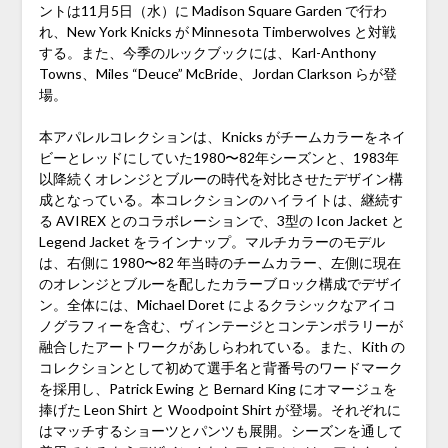
ントは11月5日（水）に Madison Square Garden で行わ
れ、New York Knicks が Minnesota Timberwolves と対戦
する。また、今季のルックブックには、Karl-Anthony
Towns、Miles “Deuce” McBride、Jordan Clarkson らが登
場。
本アパレルコレクションは、Knicks がチームカラーをネイ
ビーとレッドにしていた1980〜82年シーズンと、1983年
以降続くオレンジとブルーの時代を対比させたデザイン構
成となっている。本コレクションのハイライトは、継続す
る AVIREX とのコラボレーションで、3型の Icon Jacket と
Legend Jacket をラインナップ。マルチカラーのモデル
は、右側に 1980〜82 年当時のチームカラー、左側に現在
のオレンジとブルーを配したカラーブロック構成でデザイ
ン。全体には、Michael Doret によるクラシックなアイコ
ノグラフィーを含む、ヴィンテージとコンテンポラリーが
融合したアートワークがあしらわれている。また、Kith の
コレクションとして初めて選手名と背番号のワードマーク
を採用し、Patrick Ewing と Bernard King にオマージュを
捧げた Leon Shirt と Woodpoint Shirt が登場。それぞれに
はマッチするショーツとパンツも展開。シーズンを通して