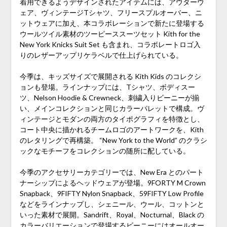
着用できるようデザインされたアイテムには、アウターウ
ェア、ヴィンテージTシャツ、フリースプルオーバー、ニ
ットウェアに加え、本コラボレーションで新たに登場する
ウールツイル素材のツーピーススーツセット Kith for the
New York Knicks Suit Set も含まれ、コラボレートロゴ入
りのレザーアップリケラベルで仕上げられている。
今季は、キッズサイズで展開される Kith Kids のコレクシ
ョンも登場。ラインナップには、Tシャツ、ボディスー
ツ、Nelson Hoodie & Crewneck、刺繍入りビーニーが揃
い、メインコレクションと同じカラーパレットで構成。ヴ
ィンテージとモダンの両方のタイポグラフィを特徴とし、
コート中央に描かれるチームロゴのアートワークを、Kith
のレタリングで再構築。 “New York to the World” のクラシ
ックなモチーフをコレクションの随所に配している。
今季のアクセサリーカテゴリーでは、New Era とのパート
ナーシップによるヘッドウェアが登場。9FORTY M Crown
Snapback、9FIFTY Nylon Snapback、59FIFTY Low Profile
などをラインナップし、シェニール、ウール、コットンと
いった素材で展開。Sandrift、Royal、Nocturnal、Black の
カラーバリエーションで登場するビーニーにはオールオー