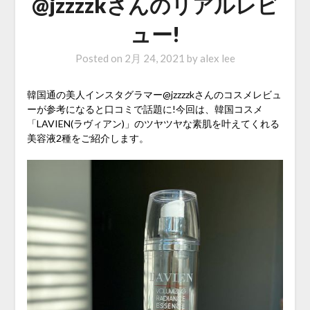
@jzzzzkさんのリアルレビ
ュー!
Posted on
2月 24, 2021
by
alex lee
韓国通の美人インスタグラマー@jzzzzkさんのコスメレビュ
ーが参考になると口コミで話題に!今回は、韓国コスメ
「LAVIEN(ラヴィアン)」のツヤツヤな素肌を叶えてくれる
美容液2種をご紹介します。