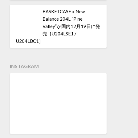
BASKETCASE x New
Balance 204L “Pine
Valley”が国内12月19日に発
売［U204LSE1 /
U204LBC1］
INSTAGRAM