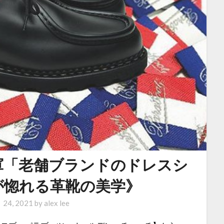
軍「老舗ブランドのドレスシ
が惚れる革靴の美学》
 24, 2021
by
alex lee