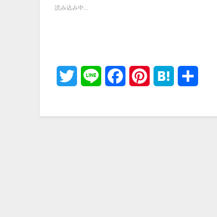
読み込み中...
Twitter
Line
Facebook
Pinterest
Hatena
共
有