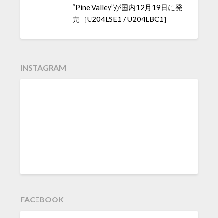
“Pine Valley”が国内12月19日に発
売［U204LSE1 / U204LBC1］
INSTAGRAM
FACEBOOK