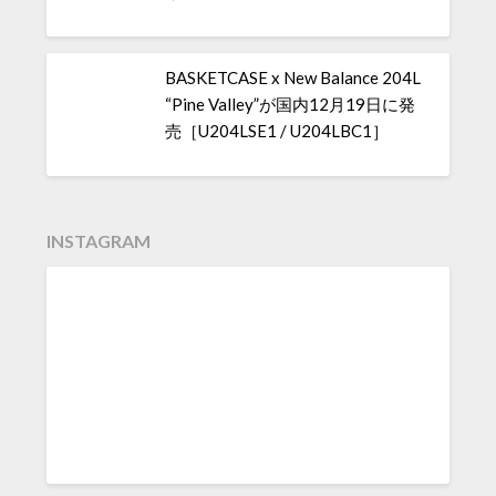
BASKETCASE x New Balance 204L
“Pine Valley”が国内12月19日に発
売［U204LSE1 / U204LBC1］
INSTAGRAM