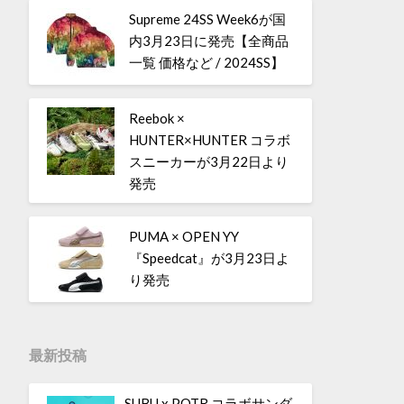
Supreme 24SS Week6が国
内3月23日に発売【全商品
一覧 価格など / 2024SS】
Reebok ×
HUNTER×HUNTER コラボ
スニーカーが3月22日より
発売
PUMA × OPEN YY
『Speedcat』が3月23日よ
り発売
最新投稿
SUBU x POTR コラボサンダ