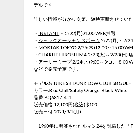
デルです。
詳しい情報が分かり次第、随時更新させてい
・
INSTANT
～2/22(月)21:00 WEB抽選
・
ジャックオーシャンスポーツ
2/22(月)～2/2
・
MORTAR TOKYO
2/25(木)12:00～15:00 
・
CHARLIE HIROSHIMA
2/23(火)～2/28(日)
・
アーリーウープ
2/24(水)9:00～3/1(月)8:00
などで発売予定です。
モデル名:NIKE SB DUNK LOW CLUB 58 GULF
カラー:Blue Chill/Safety Orange-Black-White
品番:BQ6817-401
販売価格:12,100円(税込) $100
販売日付:2021/3/1(月)
・1968年に開催されたルマン24を制覇した「FOR